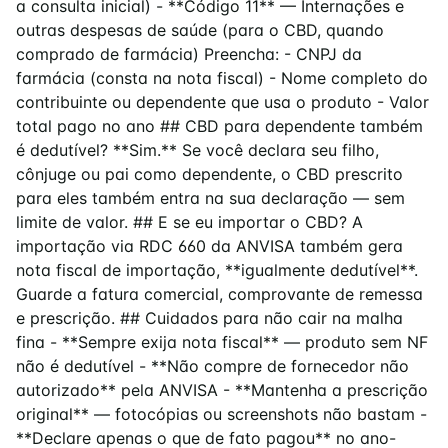
a consulta inicial) - **Código 11** — Internações e
outras despesas de saúde (para o CBD, quando
comprado de farmácia) Preencha: - CNPJ da
farmácia (consta na nota fiscal) - Nome completo do
contribuinte ou dependente que usa o produto - Valor
total pago no ano ## CBD para dependente também
é dedutível? **Sim.** Se você declara seu filho,
cônjuge ou pai como dependente, o CBD prescrito
para eles também entra na sua declaração — sem
limite de valor. ## E se eu importar o CBD? A
importação via RDC 660 da ANVISA também gera
nota fiscal de importação, **igualmente dedutível**.
Guarde a fatura comercial, comprovante de remessa
e prescrição. ## Cuidados para não cair na malha
fina - **Sempre exija nota fiscal** — produto sem NF
não é dedutível - **Não compre de fornecedor não
autorizado** pela ANVISA - **Mantenha a prescrição
original** — fotocópias ou screenshots não bastam -
**Declare apenas o que de fato pagou** no ano-