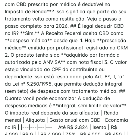
com CBD prescrito por médico é dedutível no
Imposto de Renda**? Isso significa que parte do seu
tratamento volta como restituição. Veja o passo a
passo completo para 2026. ## É legal deduzir CBD
no IR? **Sim.** A Receita Federal aceita CBD como
**despesa médica** desde que: 1. Haja **prescrição
médica** emitida por profissional registrado no CRM
2. O produto tenha sido **adquirido por farmácia
autorizada pela ANVISA** com nota fiscal 3. O valor
esteja vinculado ao CPF do contribuinte ou
dependente Isso está respaldado pelo Art. 8º, II, "a"
da Lei nº 9.250/1995, que permite dedução integral
(sem teto) de despesas com tratamento médico. ##
Quanto você pode economizar A dedução de
despesas médicas é **integral, sem limite de valor**.
O impacto real depende da sua alíquota: | Renda
mensal | Alíquota | Gasto anual com CBD | Economia
no IR | |---|---|---|---| | Até R$ 2.824 | Isento | R$
6.000 | R$ 0 | | R$ 4.000 | 7,5% | R$ 6.000 | R$ 450 | |