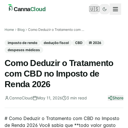
Canna
Cloud
🇺🇸
Toggle language
Home
Blog
Como Deduzir o Tratamento com CBD no Imposto de Renda 2026
imposto de renda
dedução fiscal
CBD
IR 2026
despesas médicas
Como Deduzir o Tratamento
com CBD no Imposto de
Renda 2026
CannaCloud
May 11, 2026
3
min
read
Share
# Como Deduzir o Tratamento com CBD no Imposto
de Renda 2026 Você sabia que **todo valor gasto