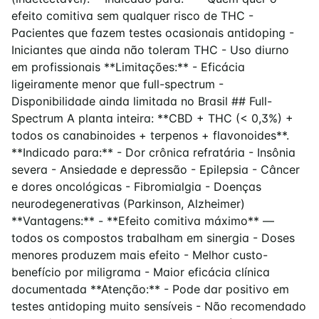
efeito comitiva sem qualquer risco de THC -
Pacientes que fazem testes ocasionais antidoping -
Iniciantes que ainda não toleram THC - Uso diurno
em profissionais **Limitações:** - Eficácia
ligeiramente menor que full-spectrum -
Disponibilidade ainda limitada no Brasil ## Full-
Spectrum A planta inteira: **CBD + THC (< 0,3%) +
todos os canabinoides + terpenos + flavonoides**.
**Indicado para:** - Dor crônica refratária - Insônia
severa - Ansiedade e depressão - Epilepsia - Câncer
e dores oncológicas - Fibromialgia - Doenças
neurodegenerativas (Parkinson, Alzheimer)
**Vantagens:** - **Efeito comitiva máximo** —
todos os compostos trabalham em sinergia - Doses
menores produzem mais efeito - Melhor custo-
benefício por miligrama - Maior eficácia clínica
documentada **Atenção:** - Pode dar positivo em
testes antidoping muito sensíveis - Não recomendado