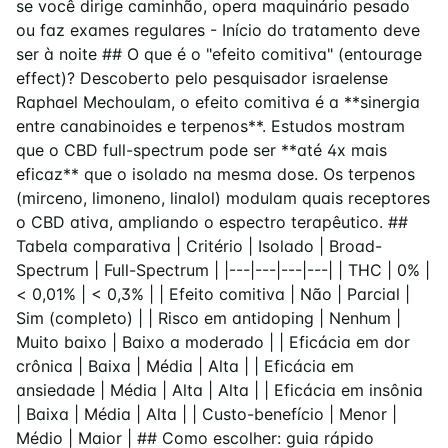
se você dirige caminhão, opera maquinário pesado
ou faz exames regulares - Início do tratamento deve
ser à noite ## O que é o "efeito comitiva" (entourage
effect)? Descoberto pelo pesquisador israelense
Raphael Mechoulam, o efeito comitiva é a **sinergia
entre canabinoides e terpenos**. Estudos mostram
que o CBD full-spectrum pode ser **até 4x mais
eficaz** que o isolado na mesma dose. Os terpenos
(mirceno, limoneno, linalol) modulam quais receptores
o CBD ativa, ampliando o espectro terapêutico. ##
Tabela comparativa | Critério | Isolado | Broad-
Spectrum | Full-Spectrum | |---|---|---|---| | THC | 0% |
< 0,01% | < 0,3% | | Efeito comitiva | Não | Parcial |
Sim (completo) | | Risco em antidoping | Nenhum |
Muito baixo | Baixo a moderado | | Eficácia em dor
crônica | Baixa | Média | Alta | | Eficácia em
ansiedade | Média | Alta | Alta | | Eficácia em insônia
| Baixa | Média | Alta | | Custo-benefício | Menor |
Médio | Maior | ## Como escolher: guia rápido