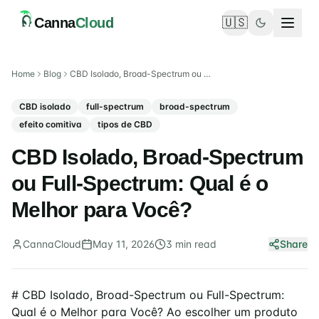
Canna
Cloud
🇺🇸
Toggle language
Home
Blog
CBD Isolado, Broad-Spectrum ou Full-Spectrum: Qual é o Melhor para Você?
CBD isolado
full-spectrum
broad-spectrum
efeito comitiva
tipos de CBD
CBD Isolado, Broad-Spectrum
ou Full-Spectrum: Qual é o
Melhor para Você?
CannaCloud
May 11, 2026
3
min
read
Share
# CBD Isolado, Broad-Spectrum ou Full-Spectrum:
Qual é o Melhor para Você? Ao escolher um produto