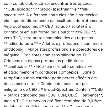
com canabidiol, você vai encontrar três opções:
**CBD isolado**, **broad-spectrum** e **full-
spectrum**. A diferença entre eles não é só técnica —
ela impacta diretamente os resultados do tratamento.
Veja qual escolher. ## CBD Isolado (Isolate) É o
canabidiol em sua forma mais pura: **99% CBD**,
zero THC, zero outros canabinoides ou terpenos.
**Indicado para:** - Atletas e profissionais com teste
antidoping - Motoristas profissionais e operadores de
máquina - Pacientes com sensibilidade ao THC -
Crianças em alguns protocolos pediátricos
**Limitações:** - Não tem o "efeito comitiva" —
eficácia menor em condições complexas - Janela
terapêutica mais estreita: pode perder eficácia em
doses muito altas - Geralmente mais caro por
miligrama de CBD ## Broad-Spectrum Contém **CBD
+ outros canabinoides (CBG, CBN, CBC) + terpenos**,
mas o THC é removido até ficar **abaixo de 0,01%**
(indetectável). **Indicado para:** - Quem quer o